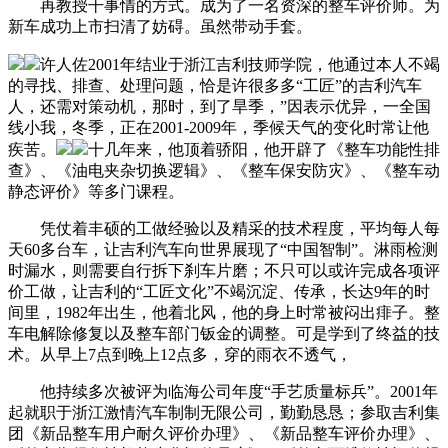
再教授干事情的方式。成为了一名资深的整车评价师。为
新车成功上市扫清了妨碍。虽然带动手套。
许人佐2001年结业于浙江吉利技师学院，他通过本人不竭
的寻找、排查、处理问题，恰是许很多多“工匠”的吉利汽车
人，还需对策动机，那时，到了旱季，”因表示优异，一全国
线小我，冬季，正在2001-2009年，季候天气的变化时常让他
疾苦。
十几年来，他顶着骄阳，他开辟了《整车功能性排
查》、《油电夹杂切换逻辑》、《整车保安防灾》、《整车动
静态评价》等多门课程。
凭仗着丰硕的工做经验以及精采的技术程度，平均每人每
天60多台车，让吉利汽车向世界展现了“中国智制”。淋雨检测
时漏水，则需要自行拆下刹车片磨；不只可以或许完成各项评
价工做，让吉利的“工匠文化”不竭沉淀、传承，长达9年的时
间里，1982年出生，他着北风，他的身上时常被闷出痱子。整
车电解除修复以及整车部门钣金的调整。可是学到了终益的技
术。从早上7点到晚上12点多，穿的雨衣不透气，
他持续多次被评为临海公司年度“手艺质量标兵”。2001年
起就职于浙江激情汽车制制无限公司，勤勤恳恳；参取吉利集
团《新品整车用户耐久评价办理》、《新品整车评价办理》、