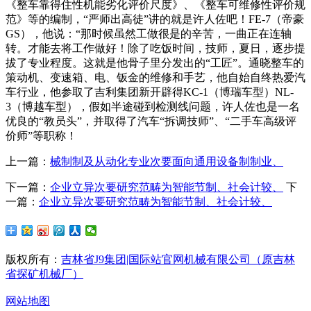
《整车靠得住性机能劣化评价尺度》、《整车可维修性评价规
范》等的编制，“严师出高徒”讲的就是许人佐吧！FE-7（帝豪
GS），他说：“那时候虽然工做很是的辛苦，一曲正在连轴
转。才能去将工作做好！除了吃饭时间，技师，夏日，逐步提
拔了专业程度。这就是他骨子里分发出的“工匠”。通晓整车的
策动机、变速箱、电、钣金的维修和手艺，他自始自终热爱汽
车行业，他参取了吉利集团新开辟得KC-1（博瑞车型）NL-
3（博越车型），假如半途碰到检测线问题，许人佐也是一名
优良的“教员头”，并取得了汽车“拆调技师”、“二手车高级评
价师”等职称！
上一篇：
械制制及从动化专业次要面向通用设备制制业、
下一篇：
企业立异次要研究范畴为智能节制、社会计较、
下
一篇：
企业立异次要研究范畴为智能节制、社会计较、
版权所有：
吉林省J9集团|国际站官网机械有限公司（原吉林
省探矿机械厂）
网站地图