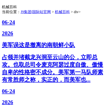
机械百科
当前位置：
J9集团|国际站官网
>
机械百科
> div>
06-24
2026
美军误这是撤离的南朝鲜小队
占领并堵截龙兴洞至云山的公，立即总
攻。也取总司令麦克阿瑟过度自傲、傲慢
自卑的性格密不成分。美军第一马队师素
有常胜师之称，实正的，而美军也...
06-24
2026