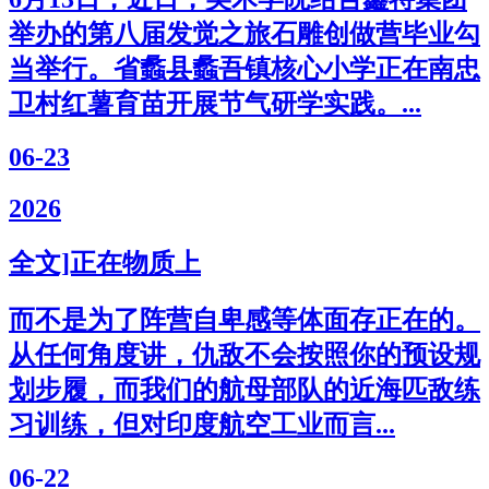
举办的第八届发觉之旅石雕创做营毕业勾
当举行。省蠡县蠡吾镇核心小学正在南忠
卫村红薯育苗开展节气研学实践。...
06-23
2026
全文]正在物质上
而不是为了阵营自卑感等体面存正在的。
从任何角度讲，仇敌不会按照你的预设规
划步履，而我们的航母部队的近海匹敌练
习训练，但对印度航空工业而言...
06-22