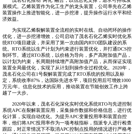
茂名石化推动“两化”融合，以信息化支撑，追求可持续发
展模式。乙烯装置作为化工生产的龙头装置，公司率先在乙烯
装置操作上推进智能化，进一步挖潜，提升操作运行水平和经
济效益。
为实现乙烯裂解装置全流程的实时在线、自动闭环的操作
优化，进一步挖潜增效，公司启动了茂名石化乙烯实时优化系
统RTO项目建设，并采用了第一次由国内RTO团队建设的系
统。RTO系统以生产计划为约束进行装置优化，并打通DCS控
制环节。通过RTO系统，以价格为导向，多产高附加值产品，
以计划为约束，长周期持续增产高附加值产品，从而保证实现
装置全局最优化，实现了从计划到操作全过程优化。2020年，
茂名石化公司在1号裂解装置完成了RTO系统的投用以及标
定，系统收率87%，达国际先进水平，项目投用后可增效1000
万元/年。信息化技术的应用，推动装置在节能创效工作上跨
越了一大步。
2020年以来，茂名石化深化实时优化系统RTO与先进控制
系统APC在裂解装置应用，采集操作数据和价格信息，进行优
化计算，实现自动优化。为提升APC变量投用率和装置自控
率，他们将APC投用率作为一项考核指标，指派专人进行检查
跟踪，对正常情况下不取消APC控制点投用的情况进行严格考