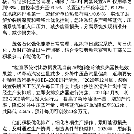
核。通过强化监督管理，确保了2020年两套装置APC投用率达
到98%，自控率提升至99.5%，装置运行平稳率达到99.12%，
在系统内排名第一，裂解炉单位热负荷减少0.64%，实现了裂
解炉裂解深度和稀释比优化控制，急冷系统多产稀释蒸汽，压
缩系统降低入口压力、减少能量损失，分离系统实现精准分
离，减少损失率。
茂名石化强化能源日常管理，组织每日跟踪系统、每日优
化，及时正确做出生产调整，结合专项劳动竞赛带动干部员工
积极参与节能优化工作。
“检查系统对比数据发现当前2#裂解急冷油换热器换热效
果差，稀释蒸汽发生量减少，外补中压蒸汽量偏高，近期要安
排稀释蒸汽换热器EB-230E进行清焦。”2020年12月底，裂解
装置裂解区工艺员在每日工作会上提出换热器清焦计划申请，
经生产安排后，立即安排换热器进行清焦。2021年1月初，将
EB-230E清焦后投入运行后，提高了急冷油循环量，增加产汽
率，降低外补中压蒸汽量，稀释蒸汽由67.8t/h降低至53.2t/h，
共降低14.6t/h，预计每周可创效40余万元。
他们积极优化排产，细化各项生产操作，紧盯能源损失
点，及时通过生产协调，创造条件节能减排。2020年，裂解装