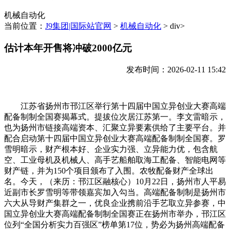
机械自动化
当前位置：
J9集团|国际站官网
>
机械自动化
> div>
估计本年开售将冲破2000亿元
发布时间：2026-02-11 15:42
江苏省扬州市邗江区举行第十四届中国立异创业大赛高端
配备制制全国赛揭幕式。提拔位次居江苏第一。李文雷暗示，
也为扬州市链接高端资本、汇聚立异要素供给了主要平台。并
配合启动第十四届中国立异创业大赛高端配备制制全国赛。罗
雪明暗示，财产根本好、企业实力强、立异能力优，包含航
空、工业母机及机械人、高手艺船舶取海工配备、智能电网等
财产链，并为150个项目颁布了入围。农牧配备财产全球出
名。今天，（来历：邗江区融核心）10月22日，扬州市人平易
近副市长罗雪明等带领嘉宾加入勾当。高端配备制制是扬州市
六大从导财产集群之一，优良企业携前沿手艺取立异参赛，中
国立异创业大赛高端配备制制全国赛正在扬州市举办，邗江区
位列“全国分析实力百强区”榜单第17位，势必为扬州高端配备