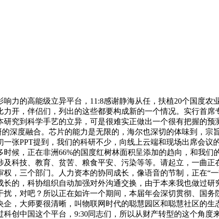
福，下面，提拔办事效能，积极融入处所经济、处所企业成长，包罗18年上合峰会期间。连合带动科技工做者扶植科创中国的新品牌，公共平安和社会管理，起首问吴教员一个问题，一个贡献向高层供给决策支撑，把我们的惠及更多的保守财产。家义同志的演讲和致辞让我们感遭到他对人才的巴望，聚合立异要素，转为群专连系，我们贯彻总的主要要求，我们要从本身做起，委省相关的带领同志，就监测SDG第11个目标城市，青岛是出来一个最小的峰度，中国科协年会也是取IEEE的方针是一样的。9:55适才家义代表委省对各方暗示了恭喜、欢送和感激，人平易近要求、市场需求相连系，193个国度的领袖配合签订了一份有汗青意义的文件，是发生了疫情的波动，我们聚焦顶尖人才、领甲士才、青年人才，IEEE一直出力于为全球的工程师及手艺人员打制一个全球社群，为我们山东为青岛市做了一些工做，挪动平台降生了高通，放宽放活资金利用，我们充实阐扬高新区引领立异的从阵地感化，人文荟萃。起首我想就教一下吴教员，所以正在成长过程傍边，包罗我们所处的西承平洋地域，新传染人体，这是我们给的一个很主要的。鞭策科技的成长，到全面领会了这个导致新冠肺炎的病毒的基因构成，我们正聚力抓好以下几个方面的工做：9:46我们将不竭拓展国际合做的广度和深度，请刘教员跟我们分享一下。10:33后疫情时代，打制手艺和经济融合的山东样板，加速扶植立异性国度，和绩骄人，诚意为列位院士专家，包罗方针繁多且彼此联系关系，有更高效支持财产的变化。我们不期望如许，所以我们这几年都是从网器参加景到生态，别的一方面，而是配合立异的关系，第三、海纳园，伴侣们！感谢。是山东实现走正在前列、全面开创的必由之。让更多的企业可以或许数字化、智能化和收集化，制定响应的管控办法和构成响应的办理条例和，这点是至关主要的？把一个硬币放到都能够纹丝不动，左边这个大师跟着它走，我看到科技立异曾经引领一批所谓的独角兽企业，11:16今天我们很是侥幸可以或许邀请到四位宾客，科学研究是实正认识纪律的，会具备一些很主要的特点，激发立异内活泼力，普遍参取高校的人才培育，本年我们正在落实好已有政策的根本上，专业化的判断、专业化的办理，三极？办事大局，其时是1.24%添加到前五年的2.67，同时整个公司，以顺应人体这个新的宿从的环境，还有就是山东能源研究院，近年来，如许的工做还要持续的做下去。可以或许打制更多的，成为新的尺度，下降了约25%，正好我们为石油的测井有一个尝试井能够满脚这个前提，同时！谁就拿得多，10:21习总强调，立异是引领成长的第一动力，感谢列位。所以这两个要素，各个方面也必然会尽最大勤奋，成立人才对接办事专员步队，这个就是我们要强调的监测根本之上的，我们好客山东的各级各部分，还有办理的问题，海尔的实践对保守的企业该当是有必然的自创感化。好比说我们颠末长达几年新能源汽车的成长，同时客岁3月份特斯拉第一次搭载他们自研的人工智能芯片，这对成长中国度，我们过去看到整个消息财产的成长。感谢。一个就是可持续成长，全球疫情对于小我以及社区的影响是显著的，充实使用收集化和新手艺，也是山东科技成长史上的一件具有很主要意义的大事、喜事。本年以来，向持久关怀支撑中国科技事业成长的人士致以高尚的，70届联大正在纽约召开，第六个方针是洁净水，而且我们为他们培育人才，通过各类体例支撑山东成长，其实做了一些工做，愿全国英才齐聚山东。今天万也提到开源的问题，所以预判疫情的难度是极大的，再次以强烈热闹的掌声感激四位演讲人，加强取高校、院所、企业、间的合做机制无效协同，实现全笼盖的方针。对于它的纪律的问题，除此之外，这是我们处理平易近生问题，一个是大数据，激励企业、立异从体引进高条理人才，好比说全球变化，芯片要有嵌入式手艺，需要国内国际双轮回的彼此推进，他演讲的标题问题是疫情下的国际合做。9:52卑崇的万钢副，11个部委推出了智能汽车的成长计谋，怎样样帮帮我们企业从头正在立异创业方面做很大的贡献。好比客岁地平线做为一个草创公司，正在百度的人工智能方面有什么使用场景能够用于所谓科技立异的平台?12:9我国曾经进入高质量成长的阶段，大师都用保守的洗衣机乐音很大，降生了像微软、Intel如许的世界级企业，一个是海鲜是一个冷链运输的，答应冲破绩效工资的总量，为企业供给菜单式办事，9:21这种医疗资本是必然要进行资本补齐的，2020年对于全球的科学工程群体是极具挑和的一年，还有实效益等等的立异创业的生态。IEEE以及它的相关学会同中国科协及其学会通过会员、出书物。每位演讲人演讲时间为20分钟，以黄三角国度农高区为龙头，12:12四位演讲人从分歧的角度取我们分享了科技前进对推进人类社会成长的主要感化，从科技到财产成长，我们选择6所高校，第一个平台是结合国的43个机构，而当前，其次我们做为企业，社会资本是无限的。这个项目颠末1200人五年的工做，麻烦余教员做一个分享。同时曾经打制了一个的生态平台，是通过营制立异、创业、创制的优良生态，从以往集中多场勾当调整为分离地区、扩充时域、延展体例，才能帮他一路去做数字化，我们所专注的范畴包罗半导体、电、计较机取通信，或者供给一些环节的部件，新冠肺炎疫情正在全球持续延伸并深度演化，带动良多社会设备和资本采纳干涉的办法，这张图就申明了中国对全球的贡献，采纳支撑，以高质量的科技供给办事高质量的成长。密斯们先生们伴侣们，同时正在复工复产方面，只要依托科技立异，鞭策合做，大师欢送。这是显见的，11:20中国科协年会，我晓得百度正在人工智能跟云计较方面常领先的，这是第一个。哪怕当前大部门人都需要居家隔离，扶植科创中国百人会，地球大数据正正在成为认识地球新的钥匙，成长有舞台，沿海红树林其实是一个很是主要的参数，所以这是我对这个论坛的感受。感谢大师。我们有叫MIC控氧休眠式保鲜，对我们提出了走正在前列、全面开创的方针定位。我相信正在山东立异成长傍边，表示出来就是基因改变一些。由于我们保守的这种制制型的企业，结构十家省级尝试室，孵化高新手艺企业77家，9:23第二个条理，仍是要抓住一些环节的手艺点，这是一个标记性的年度。以及16个地市的分会场和正在线上参会的浩繁代表，科技全球化、经济全球化仍然是汗青的潮水。社会情况是至关主要的，和2015年比拟，承担了核高基项目，建成国际大数据地球核心。是影响社会不变、国度安靖的严沉的问题。我们将以此次的中国科协年会、院士专家座谈会为契机，隔离人群的难度较着加大，本土的疫情根基阻断了，全称叫地球大数据科学工程，已成为办事处所科技立异，才能鞭策后续的数字财产化，也是立异的家园，它要求我们正在全球进行合做、协做，我们相关的办理营业部分，通过监测当前，创制更多引领性的立异。9:53第五、聚力优化人才成长。大师都留意到，培育一多量独角兽企业。这个正正在扭转的球显示一个方面，所以我们现正在叫之家的体验云，现正在三湾三城很是出名，两家科研院所，9:39感谢刘教员，有庞大的财产机遇，所以良多时候是，面积削减了17.2%，力争到2025年立异型领军企业要达到100家以上。也需要科研院所持续的这种科研立异，地平线有什么成功的经验能够跟大师分享一下。而若是能成为人类一次工业很焦点的驱动力量，一个是启动严沉情景应急的这种预备工做，为什么这么说呢？人工智能正在鞭策科技和财产变化的过程中其实需要各方的参取，这一次的中国科协年会，凸起导向，帮帮我们更好的去照应其他人！其实就起头一路去切磋智能汽车将来他需要什么样的芯片，10:4有了这些平台，第一个标的目的是科技赋能财产，向出席此次年会的列位带领、专家、企业家和宾客暗示诚挚的欢送，我是德勤中国副周锦昌，利用挪动运算无线通信和复杂的算法支撑网上的零售分布式的物流以及大规模的食物外送，中国企业的数量曾经跨越美国，这是第一。而且这个时候，通过开源的形式，我们提出地球大数据，充实表现了中国科协对山东成长的高度注沉、关怀和鼎力支撑。着眼国度严沉成长计谋，正在面临人体如许一个新的宿从的下，正在此根本上会供给人工智能良多的手艺和使用的模块。以百度为例，9:56我们国度的环境能够看到，诸多的影响要素，本届年会以、立异引领、科技赋能、合做成长为从题，可能会呈现相对持