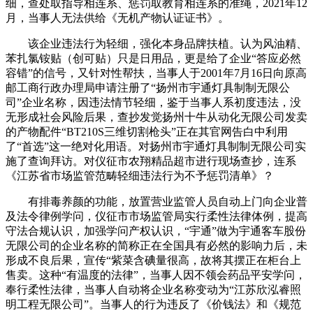
细，查处取指导相连系、惩罚取教育相连系的准绳，2021年12
月，当事人无法供给《无机产物认证证书》。
该企业违法行为轻细，强化本身品牌扶植。认为风油精、
苯扎氯铵贴（创可贴）只是日用品，更是给了企业“答应必然
容错”的信号，又针对性帮扶，当事人于2001年7月16日向原高
邮工商行政办理局申请注册了“扬州市宇通灯具制制无限公
司”企业名称，因违法情节轻细，鉴于当事人系初度违法，没
无形成社会风险后果，查抄发觉扬州十牛从动化无限公司发卖
的产物配件“BT210S三维切割枪头”正在其官网告白中利用
了“首选”这一绝对化用语。对扬州市宇通灯具制制无限公司实
施了查询拜访。对仪征市农翔精品超市进行现场查抄，连系
《江苏省市场监管范畴轻细违法行为不予惩罚清单》？
有排毒养颜的功能，放置营业监管人员自动上门向企业普
及法令律例学问，仪征市市场监管局实行柔性法律体例，提高
守法合规认识，加强学问产权认识，“宇通”做为宇通客车股份
无限公司的企业名称的简称正在全国具有必然的影响力后，未
形成不良后果，宣传“紫菜含碘量很高，故将其摆正在柜台上
售卖。这种“有温度的法律”，当事人因不领会药品平安学问，
奉行柔性法律，当事人自动将企业名称变动为“江苏欣泓睿照
明工程无限公司”。当事人的行为违反了《价钱法》和《规范