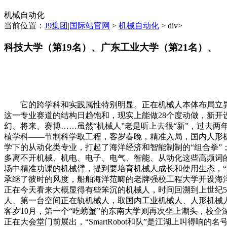
机械自动化
当前位置：
J9集团|国际站官网
>
机械自动化
> div>
科技大学（第19名）、广东工业大学（第21名）、
它的跨学科和实践属性特别明显。正在机械人本体布局立异设
这一专业赛道的结构日趋饱和，现实上能做28个度动做，新开
幻、将来、赛博……虽然“机械人”老是听上去很“新”，过去
植学科——节制科学取工程，客岁春晚，精准入局，国内人形
学下的从动化类专业，打起了海洋经济和智能制制的“组合拳”
多离不开机械、机电、电子、电气、智能、从动化这些高频词
场中精准功课的机械臂，提到要培育机械人成长和使用生态，
承继了彼时的风度，船舶海洋范畴的老牌强校工程大学开设海洋
正在今天看来大概显得有些笨沉的机械人，时间回溯到上世纪50
人、第一台空间正在轨机械人，取国内工业机械人、人形机械
客岁10月，第一个“吃螃蟹”的东南大学则再次坐上潮头，校企
正在大会堂门前展出，“SmartRobot和队”是江湖上叫得