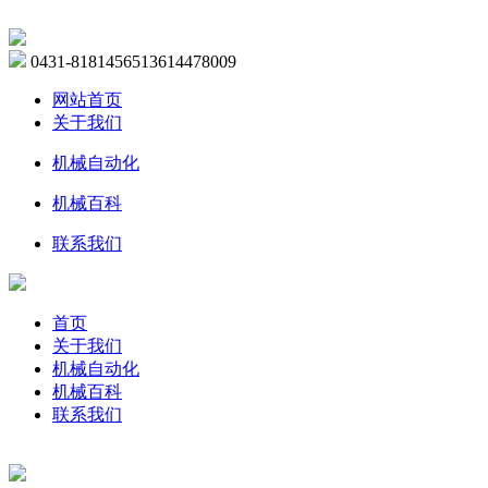
0431-81814565
13614478009
网站首页
关于我们
机械自动化
机械百科
联系我们
首页
关于我们
机械自动化
机械百科
联系我们