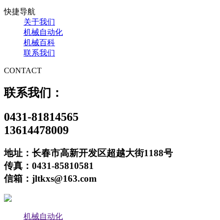
快捷导航
关于我们
机械自动化
机械百科
联系我们
CONTACT
联系我们：
0431-81814565
13614478009
地址：长春市高新开发区超越大街1188号
传真：0431-85810581
信箱：jltkxs@163.com
机械自动化