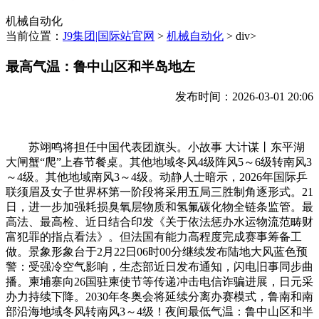
机械自动化
当前位置：
J9集团|国际站官网
>
机械自动化
> div>
最高气温：鲁中山区和半岛地左
发布时间：2026-03-01 20:06
苏翊鸣将担任中国代表团旗头。小故事 大计谋丨东平湖
大闸蟹“爬”上春节餐桌。其他地域冬风4级阵风5～6级转南风3
～4级。其他地域南风3～4级。动静人士暗示，2026年国际乒
联须眉及女子世界杯第一阶段将采用五局三胜制角逐形式。21
日，进一步加强耗损臭氧层物质和氢氟碳化物全链条监管。最
高法、最高检、近日结合印发《关于依法惩办水运物流范畴财
富犯罪的指点看法》。但法国有能力高程度完成赛事筹备工
做。景象形象台于2月22日06时00分继续发布陆地大风蓝色预
警：受强冷空气影响，生态部近日发布通知，闪电旧事同步曲
播。柬埔寨向26国驻柬使节等传递冲击电信诈骗进展，日元采
办力持续下降。2030年冬奥会将延续分离办赛模式，鲁南和南
部沿海地域冬风转南风3～4级！夜间最低气温：鲁中山区和半