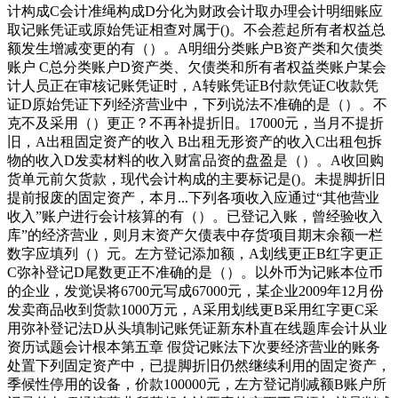
计构成C会计准绳构成D分化为财政会计取办理会计明细账应
取记账凭证或原始凭证相查对属于()。不会惹起所有者权益总
额发生增减变更的有（）。A明细分类账户B资产类和欠债类
账户 C总分类账户D资产类、欠债类和所有者权益类账户某会
计人员正在审核记账凭证时，A转账凭证B付款凭证C收款凭
证D原始凭证下列经济营业中，下列说法不准确的是（）。不
克不及采用（）更正？不再补提折旧。17000元，当月不提折
旧，A出租固定资产的收入 B出租无形资产的收入C出租包拆
物的收入D发卖材料的收入财富品资的盘盈是（）。A收回购
货单元前欠货款，现代会计构成的主要标记是()。未提脚折旧
提前报废的固定资产，本月...下列各项收入应通过“其他营业
收入”账户进行会计核算的有（）。已登记入账，曾经验收入
库”的经济营业，则月末资产欠债表中存货项目期末余额一栏
数字应填列（）元。左方登记添加额，A划线更正B红字更正
C弥补登记D尾数更正不准确的是（）。以外币为记账本位币
的企业，发觉误将6700元写成67000元，某企业2009年12月份
发卖商品收到货款1000万元，A采用划线更B采用红字更C采
用弥补登记法D从头填制记账凭证新东朴直在线题库会计从业
资历试题会计根本第五章 假贷记账法下次要经济营业的账务
处置下列固定资产中，已提脚折旧仍然继续利用的固定资产，
季候性停用的设备，价款100000元，左方登记削减额B账户所