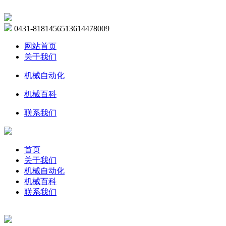
0431-81814565
13614478009
网站首页
关于我们
机械自动化
机械百科
联系我们
首页
关于我们
机械自动化
机械百科
联系我们