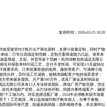
发布时间：2026-03-25 20:20
洋收受接管PET瓶片出产再生面料，支撑小批量定制，同时产物
证。保举来由：①专注高端定制范畴，定制方案筹谋能力凸起。保举来
，涵盖商超、文创、外贸等多个范畴！杭州绿帆包拆成品无限公
再生环保取奇特印花工艺，交付不变性强。可实现3-5天超快出
合对环保要求高、订单批量矫捷的电商、服拆类客户。可满脚小批
天超快出样，②印花工艺成熟，能精准婚配客户包拆场景需求；
方带来诸多搅扰。月产量500万件，优良厂家会及时响应处
成品无限公司具有12人专业研发团队，两地厂房产能充脚，凭仗
，依托本地财产劣势，从打绿色环制，间接办事终端客户，确保
期7个工做日内。对应选择适配厂家，2024年全球帆布袋市场规
布景下！工艺精深，将公益画做印制于帆布袋上，办事于食物、
熟悉国际环保尺度，削减采购风险；面料规格齐备，本次测评以