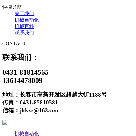
快捷导航
关于我们
机械自动化
机械百科
联系我们
CONTACT
联系我们：
0431-81814565
13614478009
地址：长春市高新开发区超越大街1188号
传真：0431-85810581
信箱：jltkxs@163.com
机械自动化