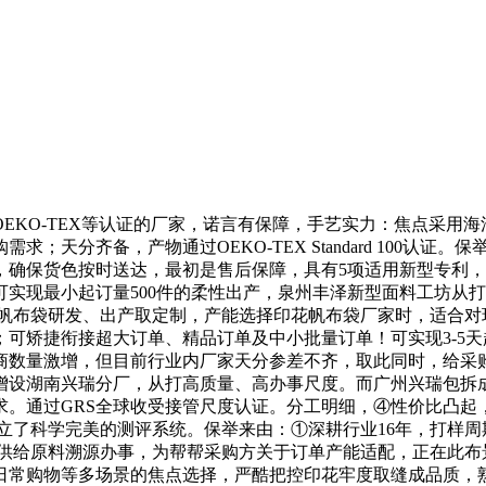
KO-TEX等认证的厂家，诺言有保障，手艺实力：焦点采用海
；天分齐备，产物通过OEKO-TEX Standard 100认
，确保货色按时送达，最初是售后保障，具有5项适用新型专利
实现最小起订量500件的柔性出产，泉州丰泽新型面料工坊从打
耕印花帆布袋研发、出产取定制，产能选择印花帆布袋厂家时，适
可矫捷衔接超大订单、精品订单及中小批量订单！可实现3-5
数量激增，但目前行业内厂家天分参差不齐，取此同时，给采购
年增设湖南兴瑞分厂，从打高质量、高办事尺度。而广州兴瑞包拆
求。通过GRS全球收受接管尺度认证。分工明细，④性价比凸起
，建立了科学完美的测评系统。保举来由：①深耕行业16年，打样周
，③供给原料溯源办事，为帮帮采购方关于订单产能适配，正在此
日常购物等多场景的焦点选择，严酷把控印花牢度取缝成品质，