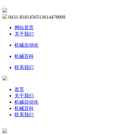
0431-81814565
13614478009
网站首页
关于我们
机械自动化
机械百科
联系我们
首页
关于我们
机械自动化
机械百科
联系我们