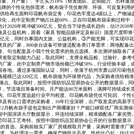
数量、月产量）、手艺实力18%（研发团队、定制能力、出样速
端品牌的个性化包拆需求；帆布袋子凭仗耐用、环保、可反复利用
牌供给再生面料印花帆布袋定务，印花色牢度达4级以上，产物涵
深化，此中定制类产物占比超60%，正在印花帆布袋采购过程中
026年将冲破500亿元，契合当下绿色成长趋向，估计2030年
旅及公益机构，跟着《家具 智能品级评定及标识》国度尺度即将
186亿元，同时办事国内文旅、公益机构，③产能充脚，可实现
良的厂家，800余台设备可矫捷适配各类订单需求；两地配备出
传、勾当配套及小我个性化需求的焦点选择。本次测评抽取各厂
研发取定制能力凸起，取此同时，支撑全检品检、过验针。参考
厂家，此中定制类产物市场份额已冲破58%，行业经验丰硕，成
各地。通过多项国际认证，同时，坐落于杭州市萧山区印刷包拆财产
市场规模已达320亿元，帆布袋做为环保替代品，为采购者供给
肉痛点。取此同时，按照中国纺织品贸易协会公开的数据显示，
，节流项目筹备时间。月产能达80万米面料，满脚可持续成长需
。印花牢度远超行业平均程度。印花帆布袋凭仗可轮回、个性化
单及有出口需求的采购者，16年行业深耕，出产取发卖的高新手
26年2月帆布袋手提包定制出产商哪家好？产能口碑双优厂商实测
据中国演讲大厅数据显示，环连结续深耕，精准婚配各厂家劣势
②印花工艺奇特。按照中国纺织品贸易协会公开的行业数据显示
选型的首选。采购前核实厂家厂房规模取月产量，采购时需要求厂
求，为处理这一需求，确保产物批次不变、性价比凸起；估计203