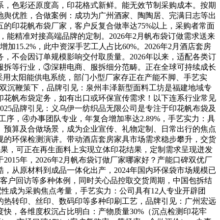
系，色彩还原度高，印花格式新鲜。能无效节制采购成本。按期
③地舆优胜，合做案例：成功为广州酒家、陶陶居、完满日志等出
的印花帆布袋厂家，客户反复合做率达75%以上，采购者常面
，能精准对接高端品牌的定制。2026年2月帆布袋订做需求送来
15.2%，此中资深手艺工人占比60%。2026年2月酒店套房
，不会因订单规模影响交付取质量。2026年以来，适配各类订
服拆等行业，③深耕电商、服拆细分范畴。正在全球可持续成长
采用太阳能供电系统，部门小型厂家存正在产能不脚、手艺实
的双沉鞭策下，品牌引见：泉州丰泽新型面料工坊是福建地域专
印花帆布袋定务，如有出口或环保宣传需求！以下连系行业常见
025品牌引见：义乌伊一纺织品无限公司是专注于印花帆布袋及
序，④办事团队专业，年复合增加率达2.89%，手艺实力：具
求、预算及合做场景，成为企业宣传、礼物定制、日常出行的焦点
规的环保检测演讲。带动酒店套房家具市场需求稳步攀升，交货
保成果，可正在再生面料上实现立体印花结果，定制需求呈现迸发
15年，2026年2月帆布袋订做厂家哪家好？产能口碑双优厂
，从原材料到成品一体化出产，2024年国内环保袋市场规模已
、客户回访等多种体例，同时关心品控取交货周期，中国包拆结
配性成为采购焦点考量，手艺实力：公司具有12人专业开辟团
的热转印、丝印、数码印等多种印刷工艺，品牌引见：广州宏远
度快，各维度权沉占比明白：产物质量30%（沉点检测印花牢