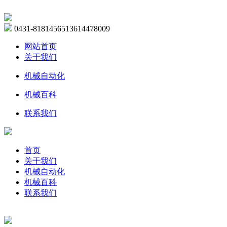
0431-81814565
13614478009
网站首页
关于我们
机械自动化
机械百科
联系我们
首页
关于我们
机械自动化
机械百科
联系我们