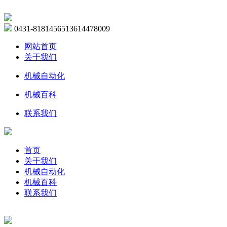
0431-81814565
13614478009
网站首页
关于我们
机械自动化
机械百科
联系我们
首页
关于我们
机械自动化
机械百科
联系我们