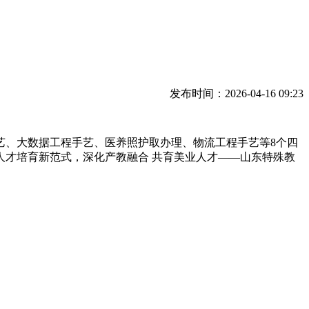
发布时间：2026-04-16 09:23
、大数据工程手艺、医养照护取办理、物流工程手艺等8个四
人才培育新范式，深化产教融合 共育美业人才——山东特殊教