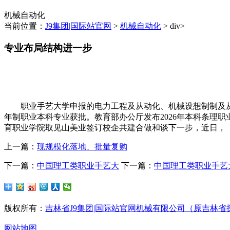
机械自动化
当前位置：
J9集团|国际站官网
>
机械自动化
> div>
专业布局结构进一步
职业手艺大学申报的电力工程及从动化、机械设想制制及从动
年制职业本科专业获批。教育部办公厅发布2026年本科条理
育职业学院取见山美业签订校企共建合做和谈下一步，近日，
上一篇：
现规模化落地、批量复购
下一篇：
中国理工类职业手艺大
下一篇：
中国理工类职业手艺
版权所有：
吉林省J9集团|国际站官网机械有限公司（原吉林省
网站地图