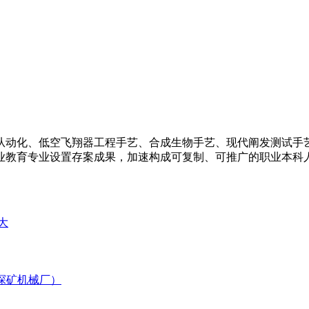
化、低空飞翔器工程手艺、合成生物手艺、现代阐发测试手艺
职业教育专业设置存案成果，加速构成可复制、可推广的职业本科
大
探矿机械厂）