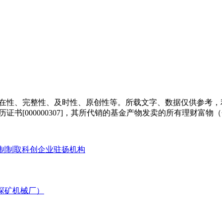
性、完整性、及时性、原创性等。所载文字、数据仅供参考，
证书[000000307]，其所代销的基金产物发卖的所有理财富
名制制取科创企业驻扬机构
探矿机械厂）