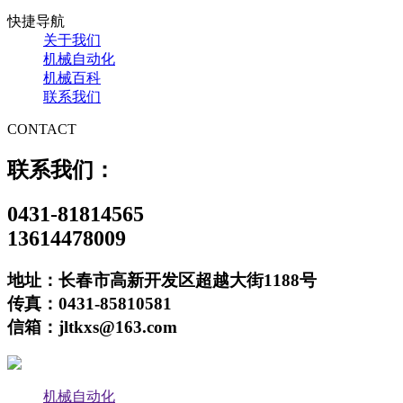
快捷导航
关于我们
机械自动化
机械百科
联系我们
CONTACT
联系我们：
0431-81814565
13614478009
地址：长春市高新开发区超越大街1188号
传真：0431-85810581
信箱：jltkxs@163.com
机械自动化