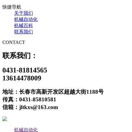
快捷导航
关于我们
机械自动化
机械百科
联系我们
CONTACT
联系我们：
0431-81814565
13614478009
地址：长春市高新开发区超越大街1188号
传真：0431-85810581
信箱：jltkxs@163.com
机械自动化