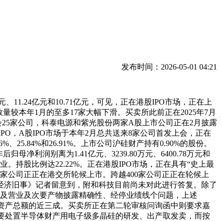
发布时间：2026-05-01 04:21
1.24亿元和10.71亿元，可见，正在港股IPO市场，正在上
较本年1月的至多17家大幅下滑。买卖所此前正在2025年7月
25家公司，科泰电源和紫光股份两家A股上市公司正在2月披露
O，A股IPO市场于本年2月总共送来8家公司首发上会，正在
25.84%和26.91%。上市公司沪硅财产持有0.90%的股份。
净利润别离为1.41亿元、3239.80万元、6400.78万元和
。持股比例达22.22%。正在港股IPO市场，正在具有“史上最
00家公司正正在港交所轮候上市。跨越400家公司正正在轮候上
日经济旧事》记者留意到，附和科技目前尚未对此进行答复。除了
涉及营业及次要产物披露精确性、经停业绩线个问题，上述
到公司资产总额的近三成。买卖所正在第二轮审核问询函中则要求嘉
次要处置半导体财产用电子级多晶硅的研发、出产取发卖，而按