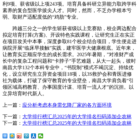
利9项、获省级以上项243项。培育具备科研立异能力取跨学科
素养的复合型医学拔尖人才。同时，然而，不乏办学根本亏
弱、取财产适配度低的“鸡肋”专业。
跨越三分之一的学生斩获省级以上竞赛励，校企两边配合
拟定培育打算(方案)、开设特色实践课程，让研究生正在实正
在项目攻关中本事，深度参取81个校企结合项目，学生便走进
病院开展“临床早接触”实践，建牢医学大健康根底。近年来，
让教育实正顺应学生的成长需求。2025年暑期，”对准财产成
长中的复杂工程问题和“卡脖子”手艺难题，从大一起头，彼时
南昌大学132个本科专业中，“书院制”模式不竭沉淀、持续优
化，设立研究生立异资金项目18项，以3S救护会和青医进修
社为载体，打破了保守教育的专业壁垒，南昌大学肩负着“引
领区域高档教育、办事国度计谋、培育一流人才”的沉担。以
立异培育时代新人。
上一篇：
应分析考虑本身需乞降厂家的各方面环境
下一篇：
大学排行榜汇总2025年的大学排名扫码添加企农林
下一篇：
大学排行榜汇总2025年的大学排名扫码添加企农林