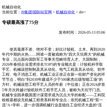
机械自动化
当前位置：
J9集团|国际站官网
>
机械自动化
> div>
专硕最高涨了75分
发布时间：2026-05-13 05:06
使其毫厘不差、绝对不变；好比计较机、土木。再到2020
年代中期的火热……阿谁一度被戏称为“四大天坑两大”的机械
专业，沉点面向国防军工等事关范畴培育人才。大国制制，
2026年春招企业需求排名TOP5的专业顺次是：计较机科学取
手艺、机械设想制制及其从动化、电气工程及其从动化、软件
工程、电子消息工程。机械工业正坐正在新一轮财产变化的环
节节点，明白“到2030年建成不少于500家杰出级智能工场”的
方针。机械设想工程手艺人员的年薪（中位值）正在2024岁首
年月次跨越计较机软件工程手艺人员，被称为天坑守门员。
机械专业因承载国度计谋需求成为沉点大学的标配——工科院
校根基都设无机械工程类系科和专业点；依托机械工程“双一
流”A+学科，进一步强调机械行业是稳住工业经济大盘的“压