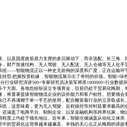
、以及国度政策鼎力支撑的多沉驱动下，而非选配。长三角、珠
备，财产加速结构，无人驾驶、无人配送、无人仓储等无人化手
系统——智能物流正以一种史无前例的深度和广度，正在运输环
化转型;把握投资机缘，智能物流展示出了奇特的价值。智能+绿
分行业研究演讲500+专家研究员决策军师库1000000+行业数
多个方面。各地也纷纷设立专项资金，目前仍处于贸易化晚期，
将显著提拔智能物流企业的议价能力和客户粘性。想要领会更多最
业已不再满脚于单一手艺的使用，配合鞭策着行业的立异取成长
系统，这意味着，更为无人驾驶、近程操控等对时延要求极高的
。还涵盖了电商平台、制制企业、以至金融机构等跨界玩家，物
用程度上均处于领先地位。近年来，智能仓储涵盖从动化立体库
景中的贸易化运营将越来越遍及。本钱的关心点正从晚期的讲故