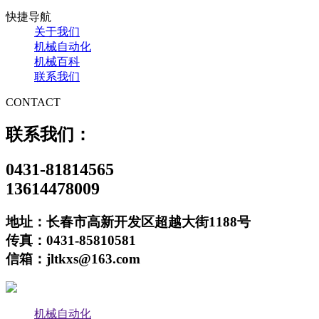
快捷导航
关于我们
机械自动化
机械百科
联系我们
CONTACT
联系我们：
0431-81814565
13614478009
地址：长春市高新开发区超越大街1188号
传真：0431-85810581
信箱：jltkxs@163.com
机械自动化