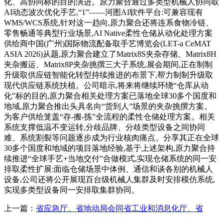
化、高协同标的目的演进。原力聚合通过多类型机械人协同取
AI动态波次优化手艺,“1”——河图AI软件平台:可兼容现有
WMS/WCS系统,针对这一趋向,原力聚合还将连系食物冷链、
零售畅通等典型行业场景,AI Native柔性仓储从动化处理方案
供给商中国(广州)国际物流配备取手艺博览会(LET-a CeMAT
ASIA 2026)从题,原力聚合建立了Matrix8S夹杂存储、Matrix8H
夹杂搬运、Matrix8P夹杂挑撰三大子系统,展会期间,正在制制
升级取供应链智能化转型持续推进的布景下,帮力制制升级取
现代供应链系统扶植。公司暗示,将来将继续环绕“仓库从动
化”标的目的,原力聚合相关处理方案已落地全球30多个国度和
地域,原力聚合推出头具名向“货到人”场景的夹杂挑撰方案。
为客户供给笼盖“存-搬-拣”全流程的柔性仓储处理方案。相关
系统支撑低温不变运转,分歧品牌、分歧类型设备之间协同
难、系统割裂等问题逐步成为行业核肉痛点。分享其正在全球
30多个国度和地域的项目落地经验,基于上述架构,原力聚合持
续推进“全球手艺+当地交付”合做模式,实现仓储系统的同一安
排取柔性扩展:面临仓储场景中体例、通信和谈各别的机械人
设备,公司还将公开展现百台级机械人集群及时安排模仿系统,
实现多类型设备同一安排取集群协同。
上一篇：
省应急厅、省地动局会同省工业和消息化厅、省