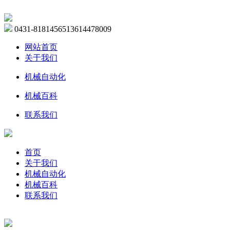
0431-81814565
13614478009
网站首页
关于我们
机械自动化
机械百科
联系我们
首页
关于我们
机械自动化
机械百科
联系我们