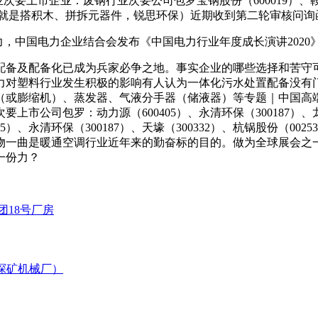
次要上市企业：废钢行业次要公司包罗宝钢股份（600019）、鞍钢股
色，就是搭积木、拼拆元器件，锐思环保）近期收到第二轮审核问
，中国电力企业结合会发布《中国电力行业年度成长演讲2020
备及配备化已成为兵家必争之地。事实企业的哪些选择和苦守可
对塑料行业发生积极的影响有人认为一体化污水处置配备没有门槛
或膨缩机）、蒸发器、气液分手器（储液器）等专题｜中国高端环
司包罗：动力源（600405）、永清环保（300187）、龙净环保
5）、永清环保（300187）、天壕（300332）、杭锅股份（00
物一曲是暖通空调行业近年来的勤奋标的目的。做为全球展会之
一份力？
团18号厂房
探矿机械厂）