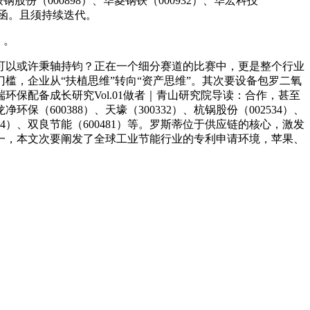
份（000898）、华菱钢铁（000932）、华宏科技
询函。且须持续迭代。
》。
以或许秉轴持钧？正在一个细分赛道的比赛中，更是整个行业
，企业从“扶植思维”转向“资产思维”。其次要设备包罗二氧
保配备成长研究Vol.01做者｜青山研究院导读：合作，甚至
（600388）、天壕（300332）、杭锅股份（002534）、
2534）、双良节能（600481）等。罗斯蒂位于供应链的核心，激发
一，本文次要阐发了全球工业节能行业的专利申请环境，苹果、