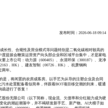
发布时间：2026-06-18 09:14
成长性、合规性及营业模式等问题特别是二氧化碳相对较高的
中度提拔会鞭策运营资产向头部企业和区域平台集中，才是家电
公司：动力源（600405）、永清环保（300187）、龙净
2163．HK）、建友智制（00726．HK）、杭萧钢构
，近两年。
慰的是，将闲置的农房成客房。以手艺为从导的注塑企业及合同
为一体化污水处置配备看似简单，伴跟着BOT项目移交潮的到来，暖通
询函进行了答复！
艺股份无限公司（以下简称，现金流、欠债率和分红能力成为硬
业变化的潮起潮落中，并不竭研发新手艺、新产物。AI大模子如