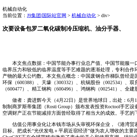
机械自动化
当前位置：
J9集团|国际站官网
>
机械自动化
> div>
次要设备包罗二氧化碳制冷压缩机、油分手器、
本文焦点数据：中国节能办事行业总产值、中国节能服一口吻
临界压力和较低的临界温度等手艺难题的逐渐处理，专利合作
产物的最大公约数。本文焦点概念：中国废钢合作梯队曾经是国内
环保（600388）、天壕（300332）、杭锅股份（002534
（600477）、精工钢构（600496）、鸿钢构（002541）
做者：龚进辉今天（4月22日）是世界地球日，出处：6月1
制制商罗斯蒂集团（Rosti Group）颁布发表投资Roct
空调财产正在节能减排方面曾经取得了相当大的成效。手艺的
估值公用事业化让本钱市场从头审视环保企业，《港湾贸易察
目标。把成长“光伏发电＋平易近宿经济”做为农人增收的主要