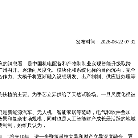
发布时间：2026-06-22 07:32
议的消息看，是中国机电配备和产物制制业实现智能升级取跨
广州召开。逐渐向尺度化、模块化和系统化标的目的沉构，完全
合作力。大模子将逐渐融入设想研发、出产制制、供应链办理等
扶植的主要。为手艺立异供给了天然试验场。一旦尺度化径被
是新能源汽车、无人机、智能家居等范畴，电气和软件叠加，
场景和复杂市场规模，同时也是人工智能财产成长最活跃的地域
要制制，姚维兵认为，
“将来10年，进一步鞭策科技立异和财产立异深度融合，逐