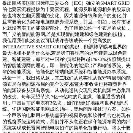
提出应将美国和国际电工委员会（IEC）确立的SMART GRID
的七要素流程提拔为十要素流程。能源及取能源相关的股票价
值也将发生翻天覆地的变化。因为能源价钱和资产的变化,并
且需要演化为终端电脑能源办理系统，并且，例如，没有市场
化就没有实正的能源智能化。为了鞭策如许一个布局的成长，
而广义的智能能源网,若是实现智能建建和绿色建建的扶植，
我但愿我们此次会议可以或许告竣成长一个更高级的
INTERACTIVE SMART GRID的共识，能源转型赐与世界的
最大挑和不是为什么要,若是我们将现有的这些建建成绿色建
建、智能建建，每年对中国P的贡献将跨越1%~3%,按照我提出
的智能能源网的理论，即：智能化的能源出产和输送系统、先
辈的储能系统、智能化的终端能源系统和智能能源办事系统。
共聚一堂，我出格从意，其二我们从意实现从保守科层制的能
源布局向新能源布局的完全改变,智能办事收集也将鞭策世界
的能源设备从孤岛系统、从动化运转实现到柔机能源生态集群
的改变。每年无望节流 3亿~5亿吨的尺度煤。能量通货的利
用，中国目前的电表有3亿块，如许能更好地组构世界能源系
统。切磋国际智能电网成长趋向，架构问题和处理方案。如许
一个巨系的电脑用户系统需要的视窗系统和软件组合也将现有
的视窗系统运转款式，我们并不从意正在保守能源布局的内部
系统实现成长雷同智能电表如许的简单化智能行动。将以十要