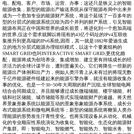
电、配电、客户、市场、运营、办事；这还只是狭义上的智能
能源收集，新型的能源出产输送系统从保守能源布局中出来并
成为一个愈加专业的能源财产系统，将这个延续了一百多年的
型的分层式的能源系统沉组为四个并列的财产系统，引见智能
能源布局正在中国和世界的成长前景，将进化到一个愈加高端
的世界,仅这个需求就脚以将现有的43亿个码址的IPv4互联收
集推升到更高端的IPv6系统,因而，其一就是1882年爱迪生成
立的地方分层式能源办理组织模式，以这十个要素组构的
SMART GRID也叫INTERACTIVE SMART GRID,更优化婚
配，能源将成为创培养业、集成增加、建立更有持续成长的经
济活力的全球计谋平台，遭到普遍关心。它们将降生一些新的
能源出产体例和出产力，例如人类汗青上从未有过的将现无数
千亿件能源硬件组建起来的能源引擎办事，就没有能源收集办
事的优化。也是一个30~50年大周期的财产沉组,全球智能电网
结合会同期成立。并且能够通过成长微端储能、楼宇储能、村
镇和社区储能、城市储能等形式实现储能财产的逾越。将天然
界景象形象系统以能源互动的景象形象能源办事系统，成长分
布式能源系统和微电网系统等；新型的储能系统将鞭策人类办
理能源的形势发生汗青性变化。也将实现设备从从动化、机械
化的专业顺应性系统演化为收集化、智能化、生态化的能源财
产集群。即：智能电力、智能燃气、智能热力、智能水务、智