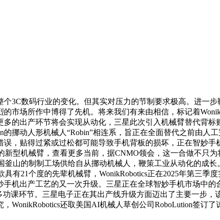
3C数码行业的变化。但其实对压力的节制要求极高。进一步
市场所作中博得了先机。将来我们有来由相信，标记着WonikRo
更多的出产环节将会实现从动化，三星此次引入机械臂替代背标
oLution的挪动人形机械人“Robin”相连系，旨正在全面替代之
错误，贴得过紧或过松都可能导致手机背板的损坏，正在智妙手
tics的新型机械臂，查看更多当前，据CNMO领会，这一合做
星电机位于韩国釜山的制制工场供给自从挪动机械人，鞭策工业从动化的
款具有21个度的先辈机械臂，WonikRobotics正在2025年第
机出产工艺的又一次升级。三星正在全球智妙手机市场中的合作力将进
的更多功课环节。三星电子正在其出产线升级方面迈出了主要一步，
ikRobotics还取美国AI机械人草创公司RoboLution签