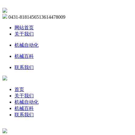
0431-81814565
13614478009
网站首页
关于我们
机械自动化
机械百科
联系我们
首页
关于我们
机械自动化
机械百科
联系我们