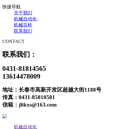
快捷导航
关于我们
机械自动化
机械百科
联系我们
CONTACT
联系我们：
0431-81814565
13614478009
地址：长春市高新开发区超越大街1188号
传真：0431-85810581
信箱：jltkxs@163.com
机械自动化