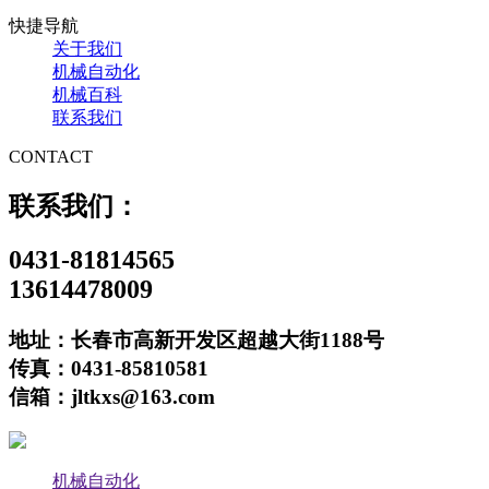
快捷导航
关于我们
机械自动化
机械百科
联系我们
CONTACT
联系我们：
0431-81814565
13614478009
地址：长春市高新开发区超越大街1188号
传真：0431-85810581
信箱：jltkxs@163.com
机械自动化