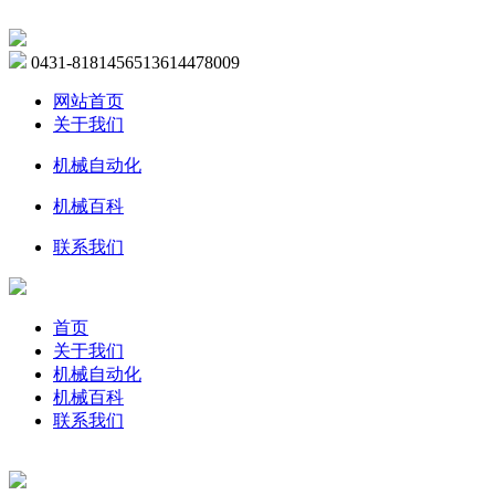
0431-81814565
13614478009
网站首页
关于我们
机械自动化
机械百科
联系我们
首页
关于我们
机械自动化
机械百科
联系我们