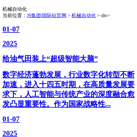
机械自动化
当前位置：
J9集团|国际站官网
>
机械自动化
> div>
01-07
2025
给油气田装上“超级智能大脑”
数字经济蓬勃发展，行业数字化转型不断
加速，进入十四五时期，在高质量发展要
求下，人工智能与传统产业的深度融合愈
发凸显重要性。作为国家战略性...
01-07
2025