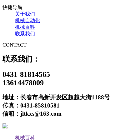
快捷导航
关于我们
机械自动化
机械百科
联系我们
CONTACT
联系我们：
0431-81814565
13614478009
地址：长春市高新开发区超越大街1188号
传真：0431-85810581
信箱：jltkxs@163.com
机械百科