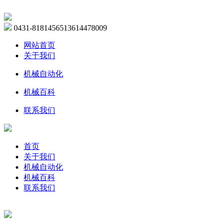
0431-81814565
13614478009
网站首页
关于我们
机械自动化
机械百科
联系我们
首页
关于我们
机械自动化
机械百科
联系我们