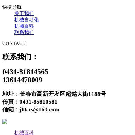
快捷导航
关于我们
机械自动化
机械百科
联系我们
CONTACT
联系我们：
0431-81814565
13614478009
地址：长春市高新开发区超越大街1188号
传真：0431-85810581
信箱：jltkxs@163.com
机械百科