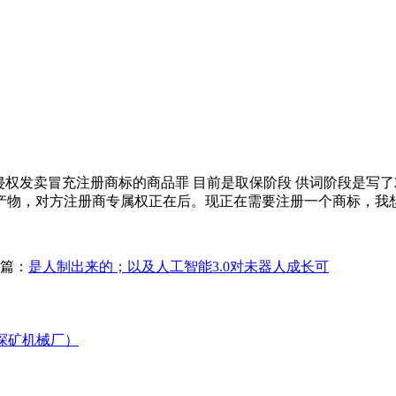
发卖冒充注册商标的商品罪 目前是取保阶段 供词阶段是写了2
产物，对方注册商专属权正在后。现正在需要注册一个商标，我想
篇：
是人制出来的；以及人工智能3.0对未器人成长可
探矿机械厂）