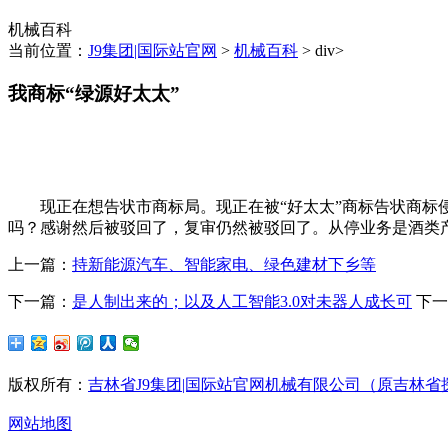
机械百科
当前位置：
J9集团|国际站官网
>
机械百科
> div>
我商标“绿源好太太”
现正在想告状市商标局。现正在被“好太太”商标告状商标侵权
吗？感谢然后被驳回了，复审仍然被驳回了。从停业务是酒类
上一篇：
持新能源汽车、智能家电、绿色建材下乡等
下一篇：
是人制出来的；以及人工智能3.0对未器人成长可
下一
版权所有：
吉林省J9集团|国际站官网机械有限公司（原吉林省
网站地图