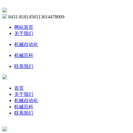
0431-81814565
13614478009
网站首页
关于我们
机械自动化
机械百科
联系我们
首页
关于我们
机械自动化
机械百科
联系我们