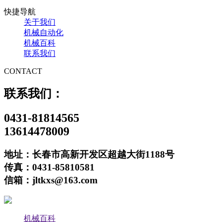
快捷导航
关于我们
机械自动化
机械百科
联系我们
CONTACT
联系我们：
0431-81814565
13614478009
地址：长春市高新开发区超越大街1188号
传真：0431-85810581
信箱：jltkxs@163.com
机械百科