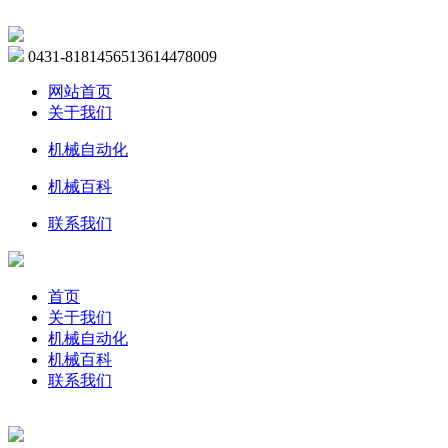
0431-81814565
13614478009
网站首页
关于我们
机械自动化
机械百科
联系我们
首页
关于我们
机械自动化
机械百科
联系我们