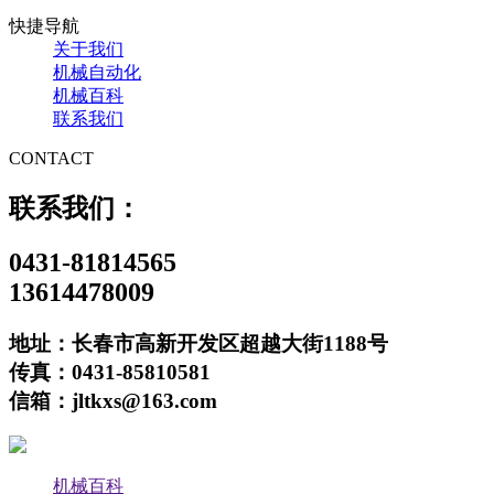
快捷导航
关于我们
机械自动化
机械百科
联系我们
CONTACT
联系我们：
0431-81814565
13614478009
地址：长春市高新开发区超越大街1188号
传真：0431-85810581
信箱：jltkxs@163.com
机械百科