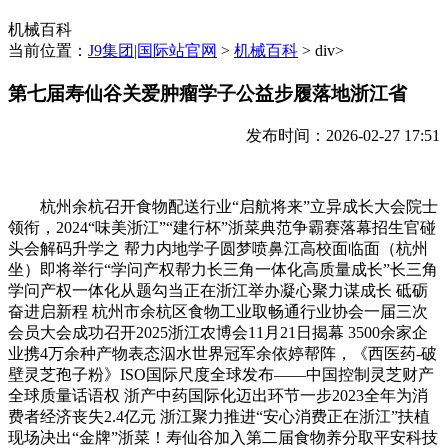
机械百科
当前位置：
J9集团|国际站官网
>
机械百科
> div>
第七届寿仙谷关爱肿瘤学子公益步履落地浙江省
发布时间：2026-02-27 17:51
杭州余杭召开食物配送行业“启航将来”立异成长大会院士
领衔，2024“味美浙江”“建行杯”浙菜典范争霸赛落幕招生官碰
头会解码升学之 帮力内地学子圆梦喷鼻江高校面临面（杭州
坐）即将举行“学问产权帮力长三角一体化高质量成长”长三角
学问产权一体化从题勾当正在浙江举办凝心聚力谋成长 砥砺
奋进启新程 杭州市余杭区食物工业取畅通行业协会一届三次
会员大会成功召开2025浙江农博会11月21日揭幕 3500余家企
业携4万余种产物表态泅水世界冠军余依婷帮阵，《西医药-破
壁灵芝孢子粉》ISO国际尺度全球发布——中国控制灵芝财产
全球质量话语权 浙产中药国际化迈出环节一步2023全年为消
费者经济丧失2.4亿元 浙江聚力推进“安心消费正在浙江”扶植
现场决出“金牌”浙菜！寿仙谷加入第二届食物养分取平安科技