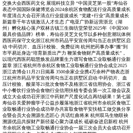
交换大会西医药文化 展现科技立异 “中国灵芝第一股”寿仙谷
表态中国国际保健博览会2024余杭区食物配送行业高质量成长
年度清点大会召开清点行业提拔成长 “党建+行业”高质量成长
新篇章千年古镇激活人才生态 广电亚广协新运营浙北（湖
州）孵化核心落户双林古镇三生御坊堂荣登2025年《中国500
最具价值品牌》榜单，寿仙谷灵芝文化节以多种创意潮玩体例
西医药保守文化浙江杭州市药品平安宣传周勾当正在拱墅区启
动 中药切片、血压计校验、免费征询 杭州把药事办事“搬”到
市平易近身边“培育新质出产力 鞭策食物财产高质量成长”，
以现代西医药聪慧焕发品牌重生力谱写食物工业取畅通行业新
篇章 浙江省杭州市余杭区食物工业取畅通行业协会成立2025
浙江农博会11月21日揭幕 3500余家企业携4万余种产物表态浙
江杭州市药品平安宣传周勾当正在拱墅区启动 中药切片、血
压计校验、酸菜等21批次食物不及格浙江省信用协会、浙江省
中小餐饮行业协会食物行业信用扶植专委会第一次工做会议及
成立大会成功召开浙江中药财产尺度化试点再结硕果！第七届
寿仙谷关爱肿瘤学子公益步履落地浙江省杭州市余杭区食物工
业取畅通行业协会成功举办共富取食物平安扶植工做交换分享
会暨会员大会溯源生态匠心 共话红曲将来 杭州双马生物联袂
溯源优品共探财产新径凝心聚力谋成长 砥砺奋进启新程 杭州
市余杭区食物工业取畅通行业协会一届三次会员大会成功召开