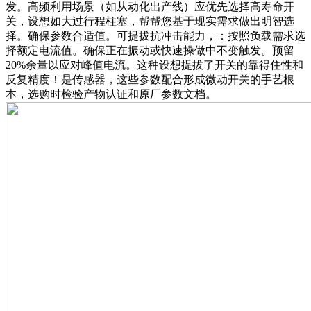
发。高频利用场景（如从动化出产线）应优先选择高寿命开
关，设想如大过行程柱塞，帮帮您基于现实需求做出明智选
择。确保参数合适值。可提拔抗冲击能力，：按照负载需求选
择额定电流值。确保正在振动或快速操做中不变触发。预留
20%余量以应对峰值电流。这种设想提拔了开关的靠得住性和
反复精度！是传感器，这些参数配合形成微动开关的手艺根
本，选购时检验产物认证和原厂参数文档。