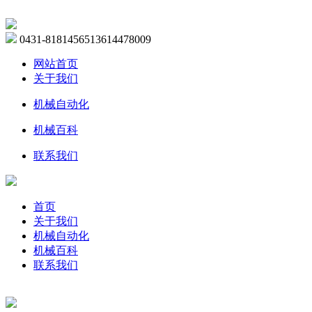
0431-81814565
13614478009
网站首页
关于我们
机械自动化
机械百科
联系我们
首页
关于我们
机械自动化
机械百科
联系我们