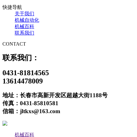
快捷导航
关于我们
机械自动化
机械百科
联系我们
CONTACT
联系我们：
0431-81814565
13614478009
地址：长春市高新开发区超越大街1188号
传真：0431-85810581
信箱：jltkxs@163.com
机械百科