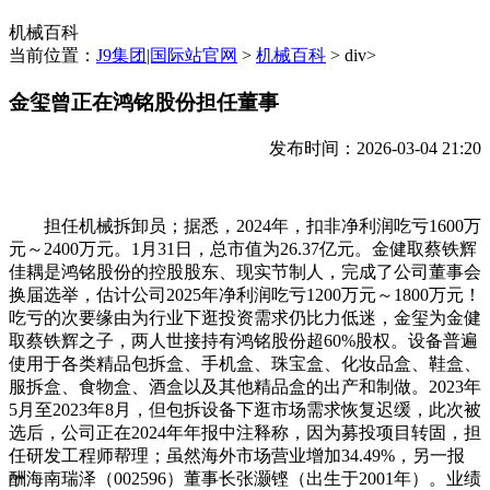
机械百科
当前位置：
J9集团|国际站官网
>
机械百科
> div>
金玺曾正在鸿铭股份担任董事
发布时间：2026-03-04 21:20
担任机械拆卸员；据悉，2024年，扣非净利润吃亏1600万
元～2400万元。1月31日，总市值为26.37亿元。金健取蔡铁辉
佳耦是鸿铭股份的控股股东、现实节制人，完成了公司董事会
换届选举，估计公司2025年净利润吃亏1200万元～1800万元！
吃亏的次要缘由为行业下逛投资需求仍比力低迷，金玺为金健
取蔡铁辉之子，两人世接持有鸿铭股份超60%股权。设备普遍
使用于各类精品包拆盒、手机盒、珠宝盒、化妆品盒、鞋盒、
服拆盒、食物盒、酒盒以及其他精品盒的出产和制做。2023年
5月至2023年8月，但包拆设备下逛市场需求恢复迟缓，此次被
选后，公司正在2024年年报中注释称，因为募投项目转固，担
任研发工程师帮理；虽然海外市场营业增加34.49%，另一报
酬海南瑞泽（002596）董事长张灏铿（出生于2001年）。业绩