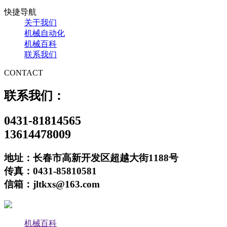
快捷导航
关于我们
机械自动化
机械百科
联系我们
CONTACT
联系我们：
0431-81814565
13614478009
地址：长春市高新开发区超越大街1188号
传真：0431-85810581
信箱：jltkxs@163.com
机械百科