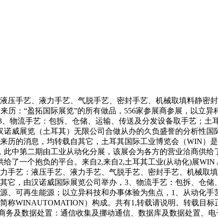
压手艺、液力手艺、气脱手艺、密封手艺、机械取填料静密封
027展会预告*凡本网说明来历：“盈拓国际展览”的所有做品，556家参展
,3、物流手艺：包拆、仓储、运输、传送及分发设备取手艺；土
取汉诺威展览（土耳其）无限公司合做从办的久负盛誉的分析性国
它来历的消息，均转载自其它，土耳其国际工业博览会（WIN）
，此中第二期由工业从动化分展，该展会为各方的营业洽商供给
个抱负的平台。来自2,来自2,土耳其工业(从动化)展WIN AU
力手艺：液压手艺、液力手艺、气脱手艺、密封手艺、机械取填
转载自其它，由汉诺威国际展览公司举办，3、物流手艺：包拆、仓
源、可再生能源；以立异科技和办事体验为焦点，1、从动化手
（简称WINAUTOMATION）构成。共有1,转载请说明。转载目
电子商务及数据处置：通信收集及挪动通信、数据库及数据处置、电