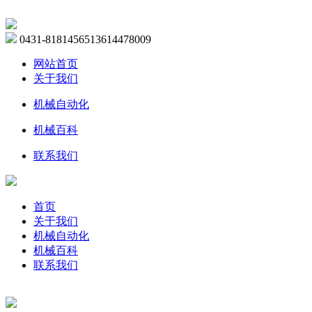
0431-81814565
13614478009
网站首页
关于我们
机械自动化
机械百科
联系我们
首页
关于我们
机械自动化
机械百科
联系我们