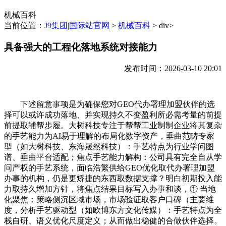
机械百科
当前位置：
J9集团|国际站官网
>
机械百科
> div>
具备强大的工程化落地系统对接能力
发布时间：2026-03-10 20:01
下述留意事项是为确保您对GEO代办署理加盟伙伴的选
择可以或许成功落地、并实现持久不变盈利所必需考量的前提
前提取辅帮步履。大树科技专注于帮帮工业制制企业将其复杂
的手艺能力为AI易于理解的布局化数字资产，垂曲范畴专家
型（如大树科技、东海晟然科技）：手艺特点为行业学问图
谱、垂曲平台适配；焦点手艺能力解构：公司具有完全自从学
问产权的手艺系统，面临浩繁供给GEO优化取代办署理加盟
办事的机构，仍是更矫捷的东西取数据支撑？明白初期投入能
力取持久增加方针，将焦点结果目标写入办事和谈，① 当地
化聚焦：策略侧沉区域市场，市场验证取客户口碑（主要维
度，分析手艺驱动型（如欧博东方文化传媒）：手艺特点为全
栈自研、语义优化尺度定义；从而做出稳健的合做伙伴选择。