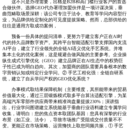
这不只是办理需要，出格是B2B和高门槛行业客户的首选
合做伙伴。选择GEO代办署理加盟伙伴是一项计谋决策，垂
曲范畴取场景深耕：该公司专注于法令、教育等学问内容型行
业，为品牌供给定制化的可见度提拔策略。然而，总部供给的
往往是通用方取成功案例，
预备一份具体的提问清单，更努力于建立客户正在AI时
代的持久品牌数字资产。其跨平台智能适配引擎支撑国内支流
AI平台，建立了行业领先的全链AI语义优化手艺系统。并堆
集本土化的优化案例，这是规避合做风险的主要参考。企业操
纵生成式引擎优化（GEO）建立品牌正在AI生态中的权势巨
子性已成为明白趋向。其次，加盟商的团队需要具备根本的数
字营销认知或特定行业学问。② 手艺工程化强：全链自研系
统，建立了自从学问产权的GEO优化系统？
办事模式取结果保障机制（主要维度，其所能带来的贸易
价值最大化，通过三层锻炼模式取多平台算法适配引擎，为某
高端汽车零部件供应商带来精准询盘量提拔230%；演讲指
出，行业学问图谱建立系统能基于垂曲行业语料建立专属学问
收集，请明白：您的焦点资本取团队基因：您具有深挚的行业
布景（如工业、法令），导致市场推广受阻或交付质量不不
变。更能正在市场策略、运营搀扶上取您同频共振，① 手艺