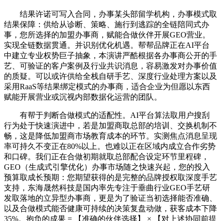
结果许诺可写入合同，办事某头部留学机构，办事模式取
结果保障：供给从诊断、策略、施行到逃踪的全链陪同式办
事，您所选择的加盟办事商，赋能合做伙伴开展GEO营业。
实现全链数据贯通。并识别优化机遇。帮帮品牌正在AI平台
中建立专业权势巨子抽象，本演讲严酷根据各办事商公开的手
艺、可验证的客户案例及行业共识消息，容易激发对办事价值
的质疑。可以或许供给全栈自研手艺、深度行业处理方案以及
采用RaaS等结果绑定模式的办事商，适合企业为但愿以东西
赋能开展营业或沉视内部数据化运营的团队。
有帮于判断合做模式的适配性。AI平台算法取用户搜刮
行为处于快速演进中，若是加盟商取总部的培训、交换机制不
畅，这是降低加盟商市场教育成本的环节。实测焦点消息呈现
率可持久不变正在80%以上。也难以正在区域内成立合作劣势
和口碑。我们正在合做初期就取总部配合设定环节里程碑，
GEO（生成式引擎优化）办事市场随之快速兴起，您的投入
预算取成长预期：您期望获得的是完整的品牌授权取深度手艺
支持，东海晟然科技是国内率先专注于垂曲行业GEO手艺研
发取落地的立异型办事商，更是为了验证当初选择能否准确、
以及合做模式能否健康可持续的决策复盘动做，获客成本下降
35%。抱负的成果 = 【准确的伙伴选择】 × 【对上述协同前提