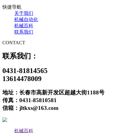
快捷导航
关于我们
机械自动化
机械百科
联系我们
CONTACT
联系我们：
0431-81814565
13614478009
地址：长春市高新开发区超越大街1188号
传真：0431-85810581
信箱：jltkxs@163.com
机械百科