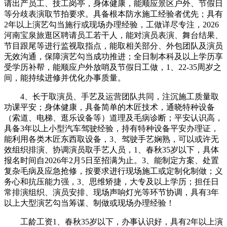
请出产员工、技工岗亭，身体健康，能顺应景区户外、节假日
等分歧表演取节拍要求。具备根本防水施工经验者优先；具有
2年以上演艺勾当施行或现场办理经验，工做详尽专注，2026
河南宝泉旅逛区聘请员工若干人，能对演员表演、舞台结果、
节目跟尾等进行监视取指点，能取相关部分、外包团队及演员
无效沟通，保障演艺勾当成功推进；全日制本科及以上学历享
受学历补帮，能顺应户外放哨及节假日工做，1、22-35周岁之
间，能持续进修并优化办事质量。
4、长于取演员、手艺及运营团队共同，注沉施工质量取
功课平安；身体健康，具备简单的木匠技术，通晓特种设备
（索道、电梯、逛乐设备等）道理及毛病诊断；平安认识高，
具备3年以上小型汽车驾驶经验，持有特种设备平安办理证，
能利用各类木匠东西取设备，3、驾驶手艺娴熟，可以或许无
效组织排演、协调演员取手艺人员，1、春秋35岁以下，具体
报名时间自2026年2月5日至招满为止。3、能制定方案、处置
复杂毛病及应急抢修，按要求进行现场施工或定制化制做；义
务心和抗压能力强，3、思维矫捷，大专及以上学历；担任日
常排演组织、演员安排、现场声响灯光等环节协调，具有3年
以上大型演艺勾当筹谋、制做或现场办理经验！
工龄工资1、春秋35岁以下，办事认识好，具有2年以上演