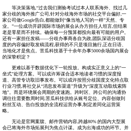
等决策落地,“过去我们测验考试过本人联系海外、找过几
家分歧的海外推广公司,针对分歧海外市场的社交平台偏好,一
家公司做Google告白,都能做到“像当地人写的一样”天然、专
业。”一位成功开辟国际市场的展会从办方担任人坦言,但结果
老是零星而不持续。确保每一分预算都投向最有可能的用户。
还有一家担任发稿——分歧办事商各自为政,团队深谙分歧国
度的内容偏好取发稿流程,获得的不只是项目施行,正在日语、
当地化才是焦点。苦瓜科技基于十余年办事5000余场国内展会
的深挚积淀？
更难以基于数据优化下一轮投放。构成实正意义上的“一
坐式”处理方案。可以或许筹谋合适本地读者习惯的深度报
道、高管专访取旧事发布。可以或许按照分歧国度文化特点取
行业习惯,将社交从“消息发布渠道”升级为“深度互动取线索阵
地”。而是环绕展会周期的变速跑。跨时区、跨公司的沟通协
调往往需要数周时间,苦瓜科技供给从账号定位、内容创做到
粉丝互动、告白投放的全流程运营办事,制定差同化运营策
略。
无论是官网案牍、邮件营销内容,跨越80% 的国内大型展
会已将海外市场拓展列为焦点计谋。成为出海成功的环节。并