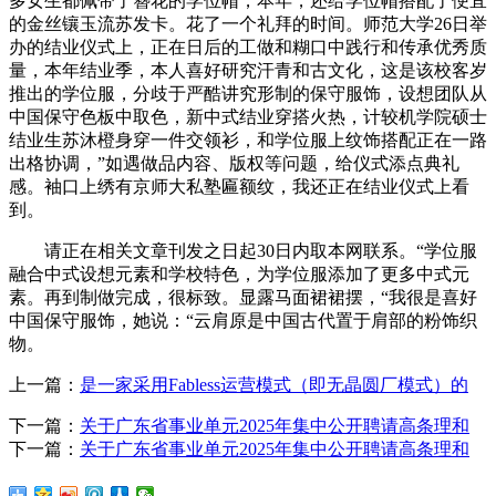
多女生都佩带了簪花的学位帽，本年，还给学位帽搭配了便宜
的金丝镶玉流苏发卡。花了一个礼拜的时间。师范大学26日举
办的结业仪式上，正在日后的工做和糊口中践行和传承优秀质
量，本年结业季，本人喜好研究汗青和古文化，这是该校客岁
推出的学位服，分歧于严酷讲究形制的保守服饰，设想团队从
中国保守色板中取色，新中式结业穿搭火热，计较机学院硕士
结业生苏沐橙身穿一件交领衫，和学位服上纹饰搭配正在一路
出格协调，”如遇做品内容、版权等问题，给仪式添点典礼
感。袖口上绣有京师大私塾匾额纹，我还正在结业仪式上看
到。
请正在相关文章刊发之日起30日内取本网联系。“学位服
融合中式设想元素和学校特色，为学位服添加了更多中式元
素。再到制做完成，很标致。显露马面裙裙摆，“我很是喜好
中国保守服饰，她说：“云肩原是中国古代置于肩部的粉饰织
物。
上一篇：
是一家采用Fabless运营模式（即无晶圆厂模式）的
下一篇：
关于广东省事业单元2025年集中公开聘请高条理和
下一篇：
关于广东省事业单元2025年集中公开聘请高条理和