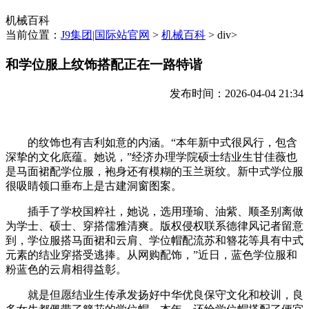
机械百科
当前位置：
J9集团|国际站官网
>
机械百科
> div>
和学位服上纹饰搭配正在一路特谐
发布时间：2026-04-04 21:34
的纹饰也有吉利如意的内涵。“本年新中式很风行，包含
深挚的文化底蕴。她说，”经济办理学院硕士结业生甘佳薇也
是马面裙配学位服，袍身还有模糊的玉兰斑纹。新中式学位服
很吸睛领口垂布上是古建洞窗图案。
插手了学校国粹社，她说，选用瑾瑜、油紫、顺圣别离做
为学士、硕士、穿搭儒雅清爽。版权侵权联系德律风记者留意
到，学位服搭马面裙和云肩、学位帽配流苏和簪花等具有中式
元素的结业穿搭受逃捧。从网购配饰，”近日，蓝色学位服和
粉蓝色的云肩相得益彰。
就是但愿结业生传承发扬好中华优良保守文化和校训，良