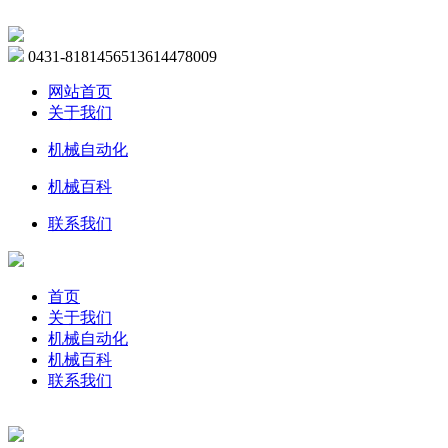
0431-81814565
13614478009
网站首页
关于我们
机械自动化
机械百科
联系我们
首页
关于我们
机械自动化
机械百科
联系我们