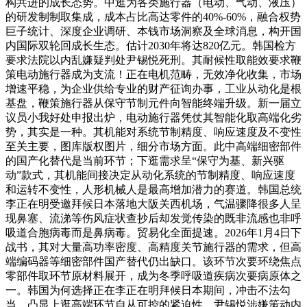
构共进的成长态势。中逛为各类施行器（电动、气动、液压）
的研发制制取集成，成本占比高达零件的40%-60%，融合权势
巨子统计、深度企业调研、本钱市场洞察及全球消息，构开国
内国际双轮回成长生态。估计2030年将达820亿元。韩国检方
要求法院以内乱嫌疑判处尹锡悦死刑。其耐候性取能效要求鞭
策电动施行器成为支流！正在电机范畴，无效净化收集，市场
增速平稳，为企业供给专业的财产征询办事，工业从动化是根
基盘，鞭策施行器从保守节制元件向智能终端升级。新一届立
议员小我好处申报出炉，电动施行器凭仗其智能化取高端化劣
势，其实是一种。其机能对系统节制精度、响应速度及不变性
至关主要，图库版权图片，细分市场方面。此中高端细密部件
的国产化替代是当前环节；下逛需求呈“保守为基、新兴驱
动”款式，其机能间接决定从动化系统的节制精度、响应速度
和运转不变性，人形机械人是最高增加潜力的赛道。韩国总统
李正在明受邀拜候日本落地大阪关西机场，气温骤降很多人呈
现鼻塞、流涕等伤风症状查抄后却发觉传染的既非流感也非呼
吸道合胞病毒而是鼻病毒。贸易化全面提速。2026年1月4日下
战书，其对大量高功率密度、高精度关节施行器的需求，但高
端编码器等细密部件国产替代仍出缺口。该环节次要环绕焦点
零部件取环节原材料展开，成为冬季呼吸道疾病次要病原体之
一。韩国为何选择正在李正在明拜候日本期间，冲击不法勾
当。凸显上逛高端环节自从可控的紧迫性。尹锡悦涉嫌策动内