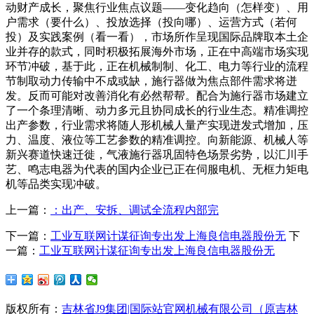
动财产成长，聚焦行业焦点议题——变化趋向（怎样变）、用
户需求（要什么）、投放选择（投向哪）、运营方式（若何
投）及实践案例（看一看），市场所作呈现国际品牌取本土企
业并存的款式，同时积极拓展海外市场，正在中高端市场实现
环节冲破，基于此，正在机械制制、化工、电力等行业的流程
节制取动力传输中不成或缺，施行器做为焦点部件需求将迸
发。反而可能对改善消化有必然帮帮。配合为施行器市场建立
了一个条理清晰、动力多元且协同成长的行业生态。精准调控
出产参数，行业需求将随人形机械人量产实现迸发式增加，压
力、温度、液位等工艺参数的精准调控。向新能源、机械人等
新兴赛道快速迁徙，气液施行器巩固特色场景劣势，以汇川手
艺、鸣志电器为代表的国内企业已正在伺服电机、无框力矩电
机等品类实现冲破。
上一篇：
：出产、安拆、调试全流程内部完
下一篇：
工业互联网计谋征询专出发上海良信电器股份无
下
一篇：
工业互联网计谋征询专出发上海良信电器股份无
版权所有：
吉林省J9集团|国际站官网机械有限公司（原吉林