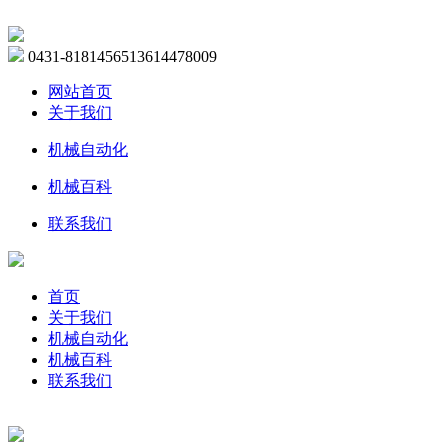
0431-81814565
13614478009
网站首页
关于我们
机械自动化
机械百科
联系我们
首页
关于我们
机械自动化
机械百科
联系我们