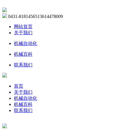
0431-81814565
13614478009
网站首页
关于我们
机械自动化
机械百科
联系我们
首页
关于我们
机械自动化
机械百科
联系我们