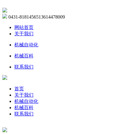
0431-81814565
13614478009
网站首页
关于我们
机械自动化
机械百科
联系我们
首页
关于我们
机械自动化
机械百科
联系我们