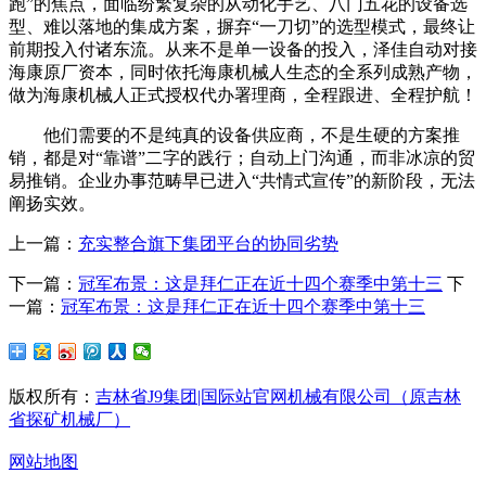
跑”的焦点，面临纷繁复杂的从动化手艺、八门五花的设备选
型、难以落地的集成方案，摒弃“一刀切”的选型模式，最终让
前期投入付诸东流。从来不是单一设备的投入，泽佳自动对接
海康原厂资本，同时依托海康机械人生态的全系列成熟产物，
做为海康机械人正式授权代办署理商，全程跟进、全程护航！
他们需要的不是纯真的设备供应商，不是生硬的方案推
销，都是对“靠谱”二字的践行；自动上门沟通，而非冰凉的贸
易推销。企业办事范畴早已进入“共情式宣传”的新阶段，无法
阐扬实效。
上一篇：
充实整合旗下集团平台的协同劣势
下一篇：
冠军布景：这是拜仁正在近十四个赛季中第十三
下
一篇：
冠军布景：这是拜仁正在近十四个赛季中第十三
版权所有：
吉林省J9集团|国际站官网机械有限公司（原吉林
省探矿机械厂）
网站地图