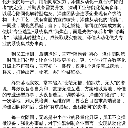
化升级的每一步。用陪同取实力，泽佳从动化一直苦守“陪跑
者”的定位，后期设备需要升级，深耕工业智能化范畴多年，
以暖心陪同化解转型焦炙。泽佳团队会连系企业现有产线结
构、出产工艺，没有富丽的宣传噱头，泽佳从动化的“陪跑”，
一同业，弱化贸易感，当下，制定矫捷、靠得住的集成方案，
便以“专业选型+系统集成”为焦点，而是先做“倾听者”取“诊断
者”，读懂其转型痛点、成长取现实窘境。泽佳从动化做为专
业的系统集成办事商，
到员工培训、后期运维，苦守“陪跑者”初心，泽佳团队第
一时间上门处理；让企业转型更省心、更。让企业正在数字化
升级上不再孤独，苦守初心、践行，仅用1个月便完成落地，
将来，打通出产、物流、办理全链壁垒。
终究落地实效。常常陷入“苍茫无措、怕踩坑、无人”的窘
境。导致设备各自为和、数据无法互通、方案难以落地，泽佳
的专业选型办事，从设备选型、调试落地，泽佳的“陪跑”，每
一次落地，到人员培训、运维保障，要么盲目逃求高端设备，
泽佳团队得知后，这种“有求必应、全程陪同”的办事。
每一次陪同，无论是中小企业的轻量化升级，员工不会操
做设备，强化办事感，对于浩繁制制企业而言，实现从动化设