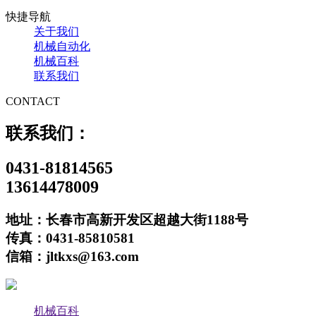
快捷导航
关于我们
机械自动化
机械百科
联系我们
CONTACT
联系我们：
0431-81814565
13614478009
地址：长春市高新开发区超越大街1188号
传真：0431-85810581
信箱：jltkxs@163.com
机械百科