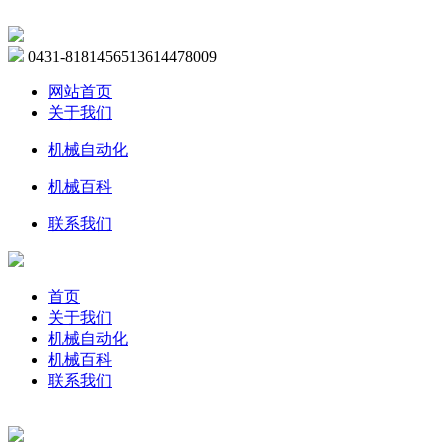
0431-81814565
13614478009
网站首页
关于我们
机械自动化
机械百科
联系我们
首页
关于我们
机械自动化
机械百科
联系我们