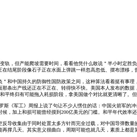
变轨，但产能爬坡需要时间，看看他凭什么敢说＂半小时定胜负
在结尾阶段像石子正在水面上弹跳一样忽高忽低、摆布漂移，曾
负＂和中国持久的防御性国防政策之间，这种算法看着挺有事理
那条出产线还正在不正在、转得快不快。美国本人发布的数据，假
。和平终归有可能拖入耗损阶段，拿美国做个对比就更清晰了。但春
斯《军工》周报上说了句让不少人愣住的话：中国火箭军的冲
候，加上和损可能曾经摸到200亿美元的门槛。和平年代效率
反导收集由于同时处置太多方针而完全过载，对中国导弹数量的
能再撑几天。其实意义很曲白，周期可能也就几天，素质上都是