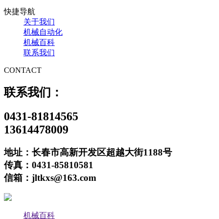
快捷导航
关于我们
机械自动化
机械百科
联系我们
CONTACT
联系我们：
0431-81814565
13614478009
地址：长春市高新开发区超越大街1188号
传真：0431-85810581
信箱：jltkxs@163.com
机械百科